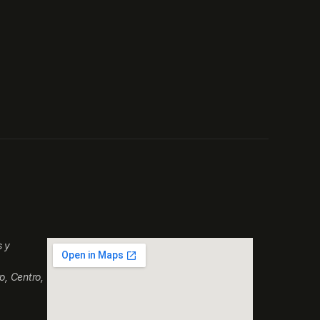
s y
o, Centro,