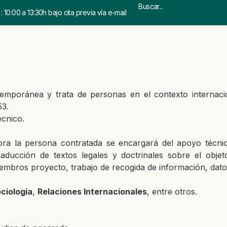
 10:00 a 13:30h bajo cita previa vía e-mail
temporánea y trata de
personas en el contexto internac
53.
écnico.
ora la persona contrat
ada se encargará del apoyo técni
raducción de textos legales y doctrinales sobre el obje
iembros proyecto, t
rabajo de recogida de información, dato
ciología
,
Relaciones
Internacionales
, entre otros
.