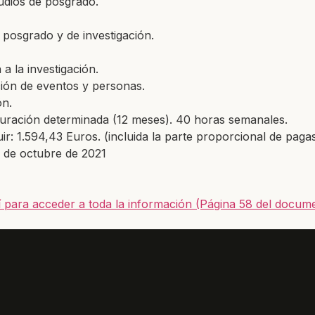
tudios de
posgrado.
 posgrado y de
investigación.
n a la
investigación.
ción de eventos
y personas.
ón.
 duración determinada (12 meses). 40 horas semanales.
ir: 1.594,43 Euros. (incluida la parte proporcional de pagas
 de octubre de 2021
í para acceder a toda la información (Página 58 del docum