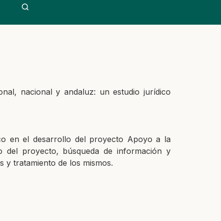
ional, nacional y andaluz: un
estudio jurídico
co en el desarrollo del proyect
o
Apoyo a la
to del
proyecto
, b
úsqueda de información y
s y tratamiento de los
mismos.