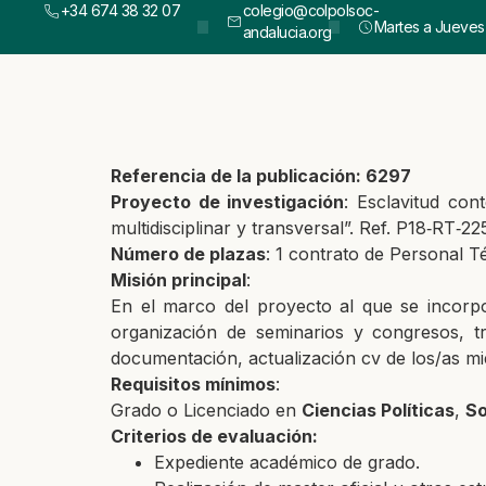
+34 674 38 32 07
colegio@colpolsoc-
Martes a Jueves :
andalucia.org
Referencia de la publicación: 6297
Proyecto de investigación
:
Esclavitud con
multidisciplinar y transversal”. Ref. P18‐RT‐2
2
Número de plazas
: 1 contrato de Personal T
Misión principal
:
En el marco del proyecto al que
se incorp
organización de seminarios y congresos, t
documentación
, a
ctualización cv de los/as m
Requisitos mínimos
:
Grado o Licenciado en
Ciencias Políticas
,
So
Criterios de evaluación:
Expediente académico de grado.