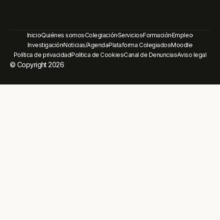
Inicio
Quiénes somos
Colegiación
Servicios
Formación
Empleo
Investigación
Noticias/Agenda
Plataforma Colegiados
Moodle
Política de privacidad
Politica de Cookies
Canal de Denuncias
Aviso legal
© Copyright 2026