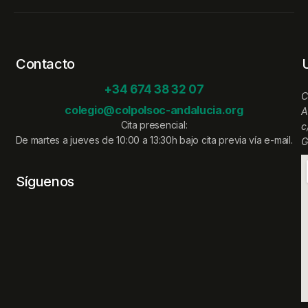
Contacto
+34 674 38 32 07
C
colegio@colpolsoc-andalucia.org
A
Cita presencial:
c
De martes a jueves de 10:00 a 13:30h bajo cita previa vía e-mail.
G
Síguenos