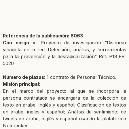
Referencia de la publicación: 6063
Con cargo a:
Proyecto de investigación “Discurso
yihadista en la red: Detecc
ión, análisis, y herramientas
para la prevención y la desradica
lización”
Ref. P18‐FR‐
5020
Número de plazas
: 1 contrato de Personal Técnico.
Misión principal
:
En el marco del proyecto al que
se incorpora la
persona contrat
ada se encargará de la colección de
texto en árabe, inglés y es
pañol;
Clasificación de textos
en árabe
, inglés y español; Análisis de
sentimiento de
tweets en árabe, inglés y español usando la pla
taforma
Nutcracker