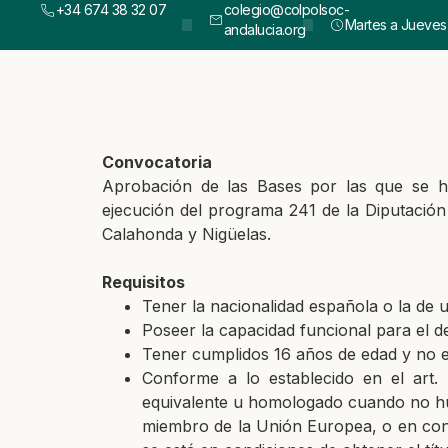
+34 674 38 32 07
colegio@colpolsoc-
Martes a Jueves :
andalucia.org
Convocatoria
Aprobación de las Bases por las que se ha 
ejecución del programa 241 de la Diputación
Calahonda y Nigüelas.
Requisitos
Tener la nacionalidad española o la de
Poseer la capacidad funcional para el 
Tener cumplidos 16 años de edad y no e
Conforme a lo establecido en el art.
equivalente u homologado cuando no hub
miembro de la Unión Europea, o en cond