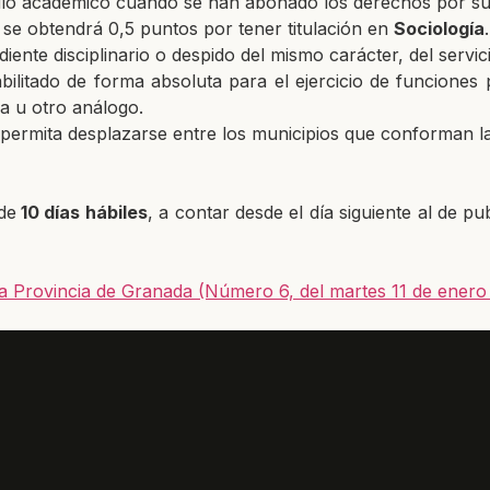
ítulo académico cuando se han abonado los derechos por su
 se obtendrá 0,5 puntos por tener titulación en
Sociología
.
ente disciplinario o despido del mismo carácter, del serv
habilitado de forma absoluta para el ejercicio de funciones
a u otro análogo.
 permita desplazarse entre los municipios que conforman l
de
10 días hábiles
, a contar desde el día siguiente al de p
e la Provincia de Granada (Número 6, del martes 11 de enero