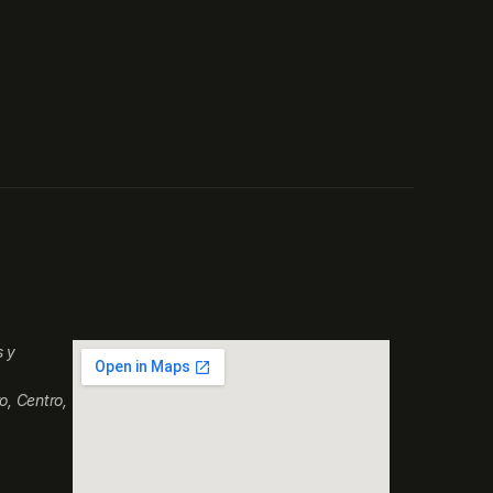
s y
o, Centro,