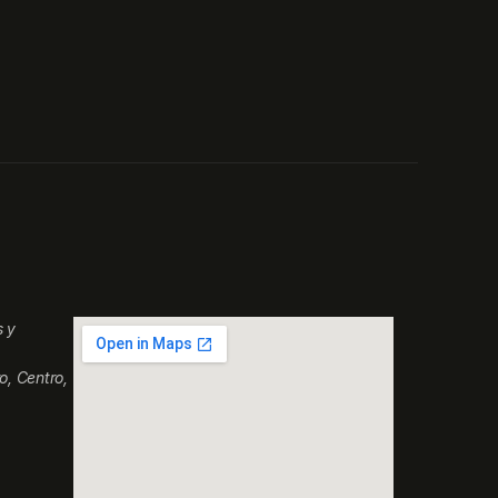
s y
o, Centro,