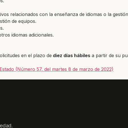
s.
ivos relacionados con la enseñanza de idiomas o la gestión 
stión de equipos.
s.
otros idiomas adicionales.
olicitudes en el plazo de
diez días hábiles
a partir de su pub
el Estado (Número 57, del martes 8 de marzo de 2022)
iedad.