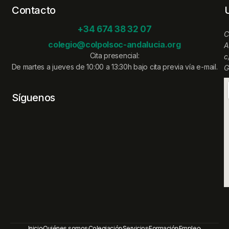
Contacto
+34 674 38 32 07
C
colegio@colpolsoc-andalucia.org
A
Cita presencial:
c
De martes a jueves de 10:00 a 13:30h bajo cita previa vía e-mail.
G
Síguenos
Inicio
Quiénes somos
Colegiación
Servicios
Formación
Empleo