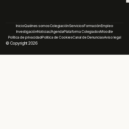
Inicio
Quiénes somos
Colegiación
Servicios
Formación
Empleo
Investigación
Noticias/Agenda
Plataforma Colegiados
Moodle
Política de privacidad
Politica de Cookies
Canal de Denuncias
Aviso legal
© Copyright 2026