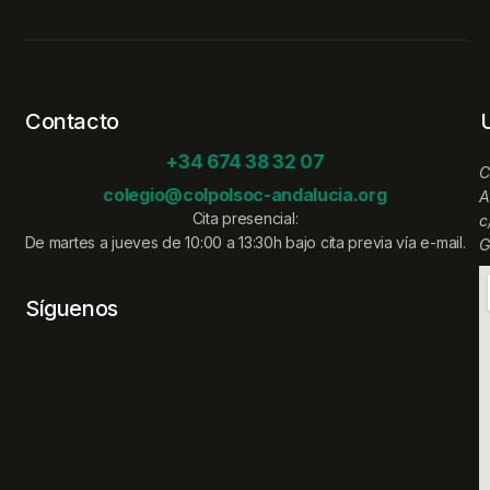
Contacto
+34 674 38 32 07
C
colegio@colpolsoc-andalucia.org
A
Cita presencial:
c
De martes a jueves de 10:00 a 13:30h bajo cita previa vía e-mail.
G
Síguenos