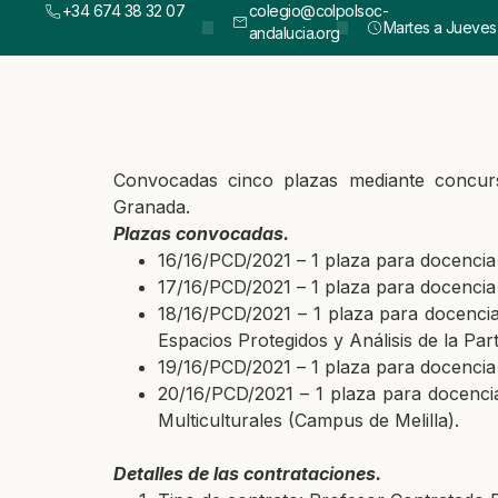
+34 674 38 32 07
colegio@colpolsoc-
Martes a Jueves :
andalucia.org
Convocada
s
cinco
plaza
s
mediante concur
Granada.
Plazas convocadas.
16/16/PCD/2021
– 1 plaza para docencia
17/16/PCD/2021
– 1 plaza para docencia 
18/16/PCD/2021
– 1 plaza para docencia
Espacios Protegidos y Análisis de la Pa
19/16/PCD/2021
– 1 plaza para docencia
20/16/PCD/2021
– 1 plaza para docenci
Multiculturales (Campus de Melilla).
Detalles de las contrataciones.