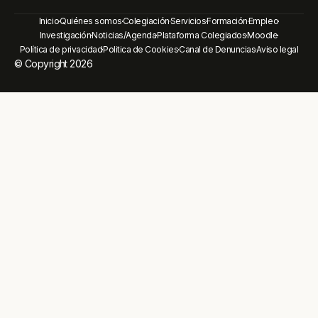
Inicio
Quiénes somos
Colegiación
Servicios
Formación
Empleo
Investigación
Noticias/Agenda
Plataforma Colegiados
Moodle
Política de privacidad
Politica de Cookies
Canal de Denuncias
Aviso legal
© Copyright 2026