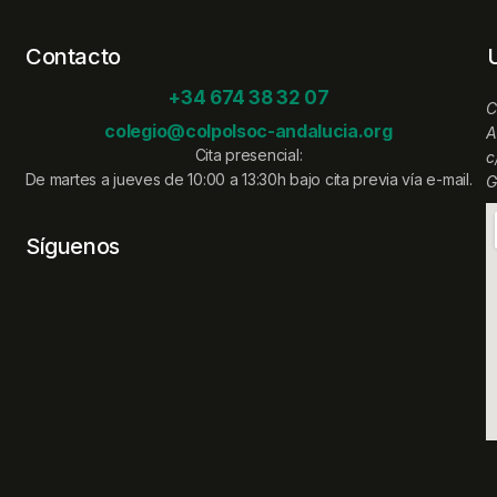
Contacto
+34 674 38 32 07
C
colegio@colpolsoc-andalucia.org
A
Cita presencial:
c
De martes a jueves de 10:00 a 13:30h bajo cita previa vía e-mail.
G
Síguenos