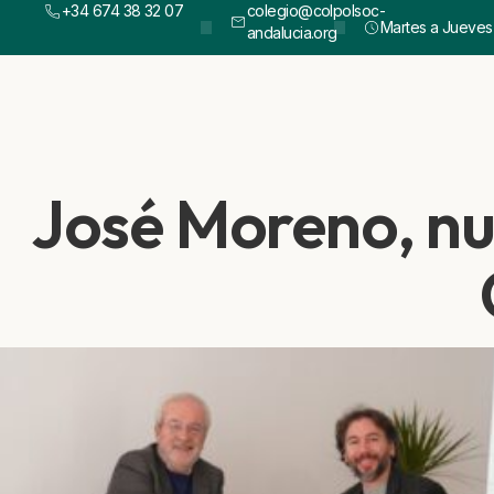
+34 674 38 32 07
colegio@colpolsoc-
Martes a Jueves :
andalucia.org
José Moreno, nu