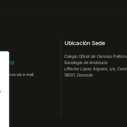
Ubicación Sede
Colegio Oficial de Ciencias Política
ia.org
Sociología de Andalucía
c/Rector López Argüeta, s/n, Centr
a previa vía e-mail.
18001, Granada
s