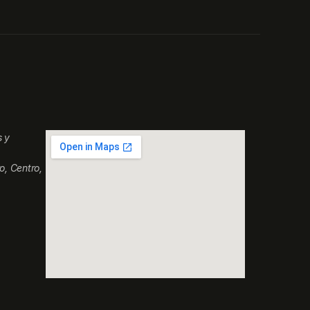
s y
o, Centro,