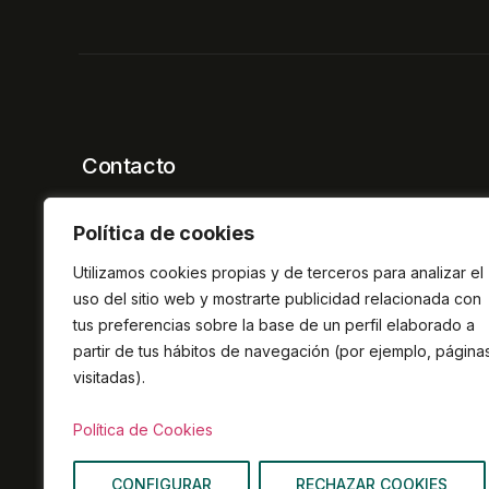
Contacto
+34 674 38 32 07
Política de cookies
colegio@colpolsoc-andaluc
Cita presencial:
Utilizamos cookies propias y de terceros para analizar el
De martes a jueves de 10:00 a 13:30h bajo cit
uso del sitio web y mostrarte publicidad relacionada con
tus preferencias sobre la base de un perfil elaborado a
Síguenos
partir de tus hábitos de navegación (por ejemplo, página
visitadas).
Política de Cookies
CONFIGURAR
RECHAZAR COOKIES