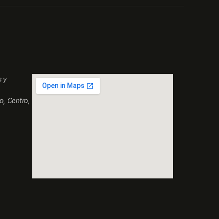
s y
o, Centro,