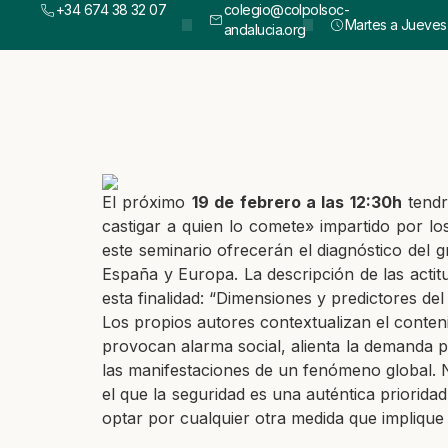
+34 674 38 32 07
colegio@colpolsoc-
Martes a Jueves :
andalucia.org
El próximo
19 de febrero a las 12:30h
tendr
castigar a quien lo comete» impartido por l
este seminario ofrecerán el diagnóstico del g
España y Europa. La descripción de las actit
esta finalidad: “Dimensiones y predictores del
Los propios autores contextualizan el conteni
provocan alarma social, alienta la demanda pú
las manifestaciones de un fenómeno global. 
el que la seguridad es una auténtica priorida
optar por cualquier otra medida que implique 