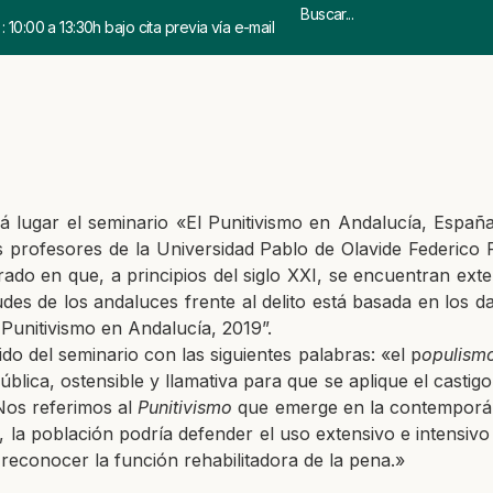
 10:00 a 13:30h bajo cita previa vía e-mail
á lugar el seminario «El Punitivismo en Andalucía, Españ
os profesores de la Universidad Pablo de Olavide Federi
rado en que, a principios del siglo XXI, se encuentran exten
udes de los andaluces frente al delito está basada en los
 Punitivismo en Andalucía, 2019”.
do del seminario con las siguientes palabras: «el p
opulismo
blica, ostensible y llamativa para que se aplique el castig
Nos referimos al
Punitivismo
que emerge en la contempor
d, la población podría defender el uso extensivo e intensiv
reconocer la función rehabilitadora de la pena.»