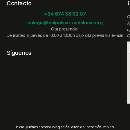
Contacto
+34 674 38 32 07
C
colegio@colpolsoc-andalucia.org
A
Cita presencial:
c
De martes a jueves de 10:00 a 13:30h bajo cita previa vía e-mail.
G
Síguenos
Inicio
Quiénes somos
Colegiación
Servicios
Formación
Empleo