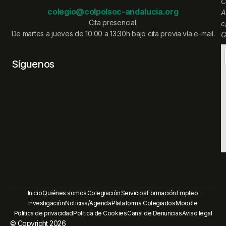
C
colegio@colpolsoc-andalucia.org
A
Cita presencial:
c
De martes a jueves de 10:00 a 13:30h bajo cita previa vía e-mail.
G
Síguenos
Inicio
Quiénes somos
Colegiación
Servicios
Formación
Empleo
Investigación
Noticias/Agenda
Plataforma Colegiados
Moodle
Política de privacidad
Politica de Cookies
Canal de Denuncias
Aviso legal
© Copyright 2026