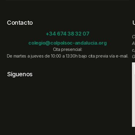
Contacto
+34 674 38 32 07
C
colegio@colpolsoc-andalucia.org
A
Cita presencial:
c
De martes a jueves de 10:00 a 13:30h bajo cita previa vía e-mail.
G
Síguenos