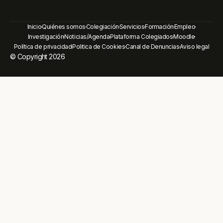
Inicio
Quiénes somos
Colegiación
Servicios
Formación
Empleo
Investigación
Noticias/Agenda
Plataforma Colegiados
Moodle
Política de privacidad
Politica de Cookies
Canal de Denuncias
Aviso legal
© Copyright 2026