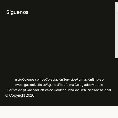
Síguenos
Inicio
Quiénes somos
Colegiación
Servicios
Formación
Empleo
Investigación
Noticias/Agenda
Plataforma Colegiados
Moodle
Política de privacidad
Politica de Cookies
Canal de Denuncias
Aviso legal
© Copyright 2026