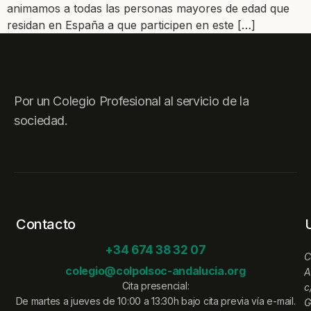
animamos a todas las personas mayores de edad que
residan en España a que participen en este […]
Por un Colegio Profesional al servicio de la
sociedad.
Contacto
+34 674 38 32 07
C
colegio@colpolsoc-andalucia.org
A
Cita presencial:
c
De martes a jueves de 10:00 a 13:30h bajo cita previa vía e-mail.
G