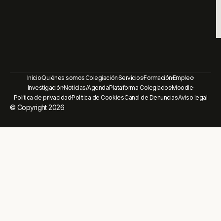
Inicio
Quiénes somos
Colegiación
Servicios
Formación
Empleo
Investigación
Noticias/Agenda
Plataforma Colegiados
Moodle
Política de privacidad
Politica de Cookies
Canal de Denuncias
Aviso legal
© Copyright 2026