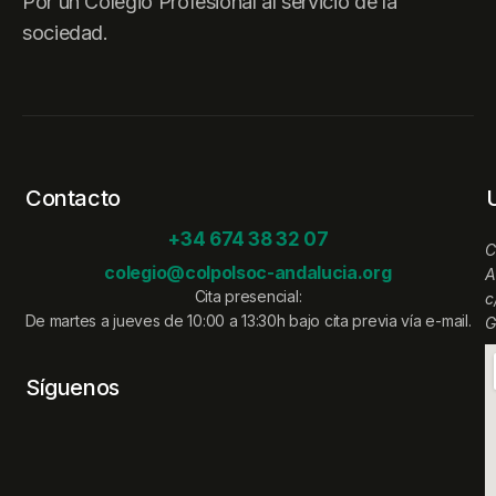
Por un Colegio Profesional al servicio de la
sociedad.
Contacto
+34 674 38 32 07
C
colegio@colpolsoc-andalucia.org
A
Cita presencial:
c
De martes a jueves de 10:00 a 13:30h bajo cita previa vía e-mail.
G
Síguenos